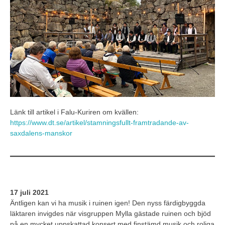
Länk till artikel i Falu-Kuriren om kvällen:
https://www.dt.se/artikel/stamningsfullt-framtradande-av-
saxdalens-manskor
17 juli
2021
Äntligen kan vi ha musik i ruinen igen! Den nyss färdigbyggda
läktaren invigdes när visgruppen Mylla gästade ruinen och bjöd
på en mycket uppskattad konsert med finstämd musik och roliga